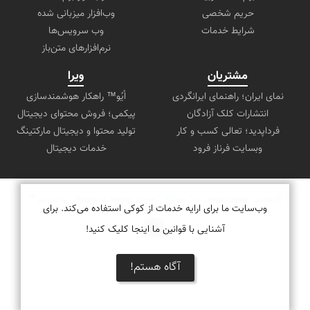
حریم شخصی
وب‌افزار میزبانی شده
شرایط خدمات
وب سرویس‌ها
نرم‌افزارهای متن‌باز
مشتریان
ویرا
نمای ایران؛ راهنمای ایرانگردی
اُیُو™ راهکار هوشمندسازی
انتشارات کلک آزادگان
پیکمی؛ فروش محتوای دیجیتال
فرداپدید؛ تعالی کسب و کار
تولید محتوا و دیجیتال مارکتینگ
وبسایت فرناز فرود
خدمات دیجیتال
© تمامی حقوق متعلق به "
بوم‌لاگ
" است. توسعه و پشتیبانی با
ویراویر™
وب‌سایت ما برای ارایه خدمات از کوکی استفاده می‌کند. برای
آشنایی با قوانین ما اینجا کلیک کنید!
آگاه هستم!