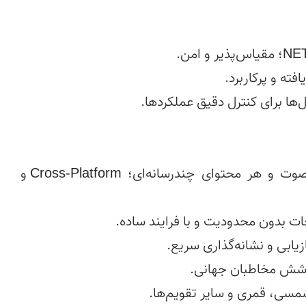
📦 پشتیبانی انواع محتوا  — متن، تصویر، ویدیو، صوت و هر محتوای چندرسانه‌ای؛ Cross-Platform و 