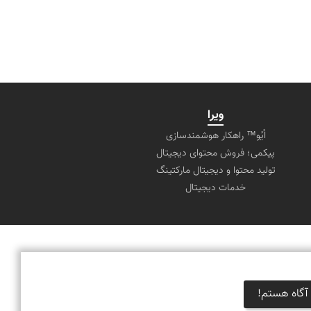
ویرا
اُیُو™ راهکار هوشمندسازی
پیکمی؛ فروش محتوای دیجیتال
تولید محتوا و دیجیتال مارکتینگ
خدمات دیجیتال
آگاه هستم!