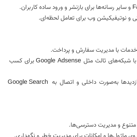
💰 سیستم تبلیغات  — مدیریت آگهی داخلی و ادغام با شبکه‌های ثالث مثل Google Adsense برای کسب 
📊 گزارش‌گیری بازدید و لاگ  — ضبط فعالیت‌ها و بازدیدها به‌صورت داخلی و اتصال به Google Search 