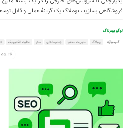
فروشگاهی بسازید، بوم‌لاگ یک گزینهٔ عملی و قابل توسعه است ☕️.

لوگو بوم‌لاگ
کلید‌واژه
بوم‌لاگ
مدیریت محتوا
چندرسانه‌ای
سئو
تجارت الکترونیک
افز
55.2K بازدید